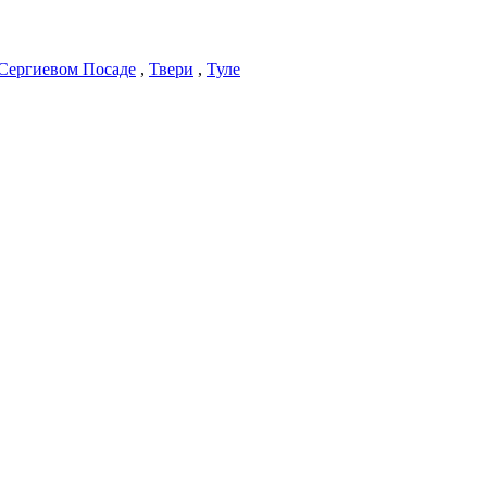
Сергиевом Посаде
,
Твери
,
Туле