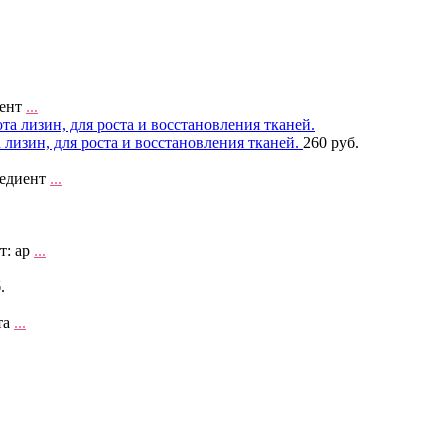
иент
...
лизин, для роста и восстановления тканей.
260 руб.
редиент
...
т: ар
...
.
та
...