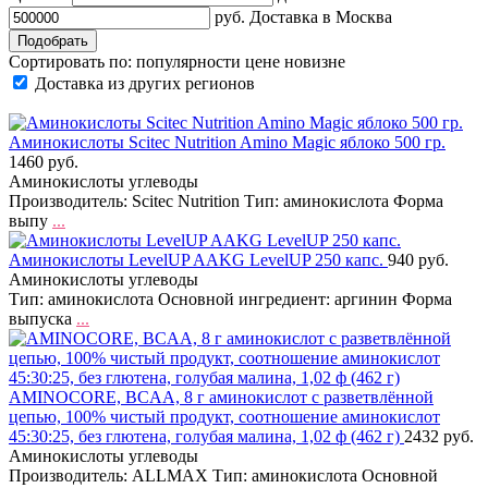
руб.
Доставка в
Москва
Сортировать по:
популярности
цене
новизне
Доставка из других регионов
Аминокислоты Scitec Nutrition Amino Magic яблоко 500 гр.
1460 руб.
Аминокислоты углеводы
Производитель: Scitec Nutrition Тип: аминокислота Форма
выпу
...
Аминокислоты LevelUP AAKG LevelUP 250 капс.
940 руб.
Аминокислоты углеводы
Тип: аминокислота Основной ингредиент: аргинин Форма
выпуска
...
AMINOCORE, BCAA, 8 г аминокислот с разветвлённой
цепью, 100% чистый продукт, соотношение аминокислот
45:30:25, без глютена, голубая малина, 1,02 ф (462 г)
2432 руб.
Аминокислоты углеводы
Производитель: ALLMAX Тип: аминокислота Основной