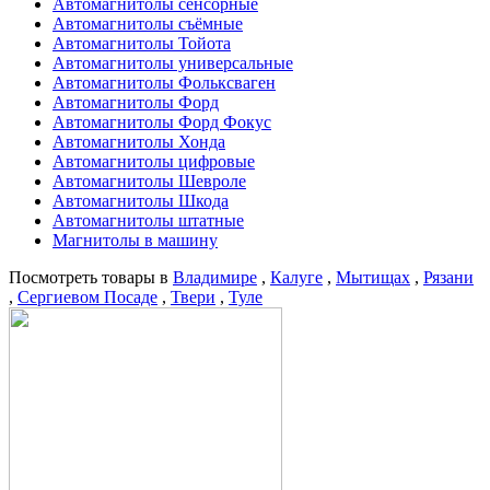
Автомагнитолы сенсорные
Автомагнитолы съёмные
Автомагнитолы Тойота
Автомагнитолы универсальные
Автомагнитолы Фольксваген
Автомагнитолы Форд
Автомагнитолы Форд Фокус
Автомагнитолы Хонда
Автомагнитолы цифровые
Автомагнитолы Шевроле
Автомагнитолы Шкода
Автомагнитолы штатные
Магнитолы в машину
Посмотреть товары в
Владимире
,
Калуге
,
Мытищах
,
Рязани
,
Сергиевом Посаде
,
Твери
,
Туле