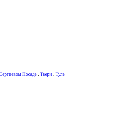
Сергиевом Посаде
,
Твери
,
Туле