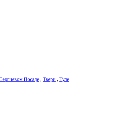
Сергиевом Посаде
,
Твери
,
Туле