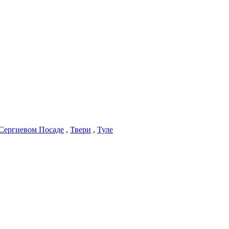
Сергиевом Посаде
,
Твери
,
Туле