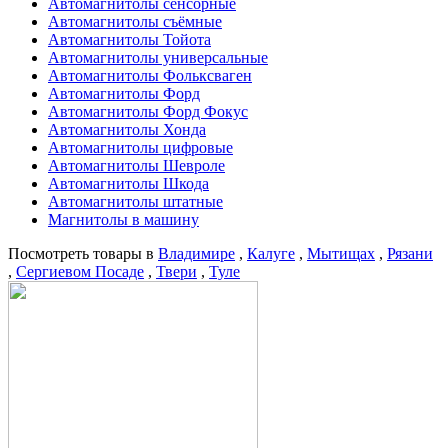
Автомагнитолы сенсорные
Автомагнитолы съёмные
Автомагнитолы Тойота
Автомагнитолы универсальные
Автомагнитолы Фольксваген
Автомагнитолы Форд
Автомагнитолы Форд Фокус
Автомагнитолы Хонда
Автомагнитолы цифровые
Автомагнитолы Шевроле
Автомагнитолы Шкода
Автомагнитолы штатные
Магнитолы в машину
Посмотреть товары в
Владимире
,
Калуге
,
Мытищах
,
Рязани
,
Сергиевом Посаде
,
Твери
,
Туле