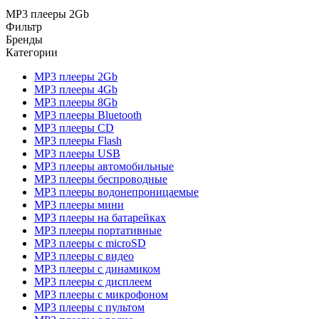
MP3 плееры 2Gb
Фильтр
Бренды
Категории
MP3 плееры 2Gb
MP3 плееры 4Gb
MP3 плееры 8Gb
MP3 плееры Bluetooth
MP3 плееры CD
MP3 плееры Flash
MP3 плееры USB
MP3 плееры автомобильные
MP3 плееры беспроводные
MP3 плееры водонепроницаемые
MP3 плееры мини
MP3 плееры на батарейках
MP3 плееры портативные
MP3 плееры с microSD
MP3 плееры с видео
MP3 плееры с динамиком
MP3 плееры с дисплеем
MP3 плееры с микрофоном
MP3 плееры с пультом