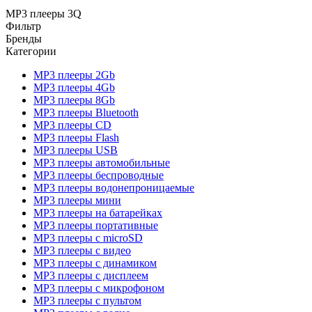
MP3 плееры 3Q
Фильтр
Бренды
Категории
MP3 плееры 2Gb
MP3 плееры 4Gb
MP3 плееры 8Gb
MP3 плееры Bluetooth
MP3 плееры CD
MP3 плееры Flash
MP3 плееры USB
MP3 плееры автомобильные
MP3 плееры беспроводные
MP3 плееры водонепроницаемые
MP3 плееры мини
MP3 плееры на батарейках
MP3 плееры портативные
MP3 плееры с microSD
MP3 плееры с видео
MP3 плееры с динамиком
MP3 плееры с дисплеем
MP3 плееры с микрофоном
MP3 плееры с пультом