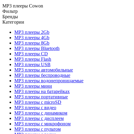
MP3 плееры Cowon
Фильтр
Бренды
Категории
MP3 плееры 2Gb
MP3 плееры 4Gb
MP3 плееры 8Gb
MP3 плееры Bluetooth
MP3 плееры CD
MP3 плееры Flash
MP3 плееры USB
MP3 плееры автомобильные
MP3 плееры беспроводные
MP3 плееры водонепроницаемые
MP3 плееры мини
MP3 плееры на батарейках
MP3 плееры портативные
MP3 плееры с microSD
MP3 плееры с видео
MP3 плееры с динамиком
MP3 плееры с дисплеем
MP3 плееры с микрофоном
MP3 плееры с пультом