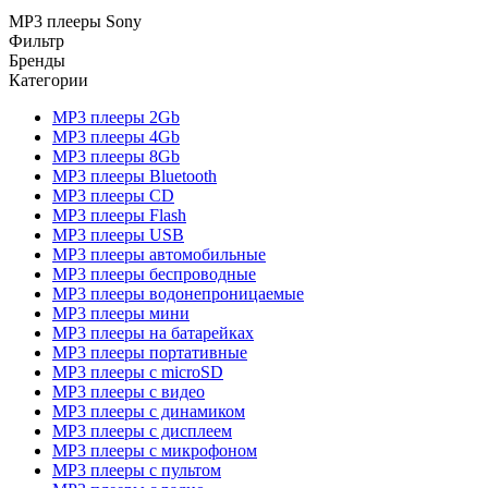
MP3 плееры Sony
Фильтр
Бренды
Категории
MP3 плееры 2Gb
MP3 плееры 4Gb
MP3 плееры 8Gb
MP3 плееры Bluetooth
MP3 плееры CD
MP3 плееры Flash
MP3 плееры USB
MP3 плееры автомобильные
MP3 плееры беспроводные
MP3 плееры водонепроницаемые
MP3 плееры мини
MP3 плееры на батарейках
MP3 плееры портативные
MP3 плееры с microSD
MP3 плееры с видео
MP3 плееры с динамиком
MP3 плееры с дисплеем
MP3 плееры с микрофоном
MP3 плееры с пультом