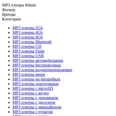
MP3 плееры Ritmix
Фильтр
Бренды
Категории
MP3 плееры 2Gb
MP3 плееры 4Gb
MP3 плееры 8Gb
MP3 плееры Bluetooth
MP3 плееры CD
MP3 плееры Flash
MP3 плееры USB
MP3 плееры автомобильные
MP3 плееры беспроводные
MP3 плееры водонепроницаемые
MP3 плееры мини
MP3 плееры на батарейках
MP3 плееры портативные
MP3 плееры с microSD
MP3 плееры с видео
MP3 плееры с динамиком
MP3 плееры с дисплеем
MP3 плееры с микрофоном
MP3 плееры с пультом