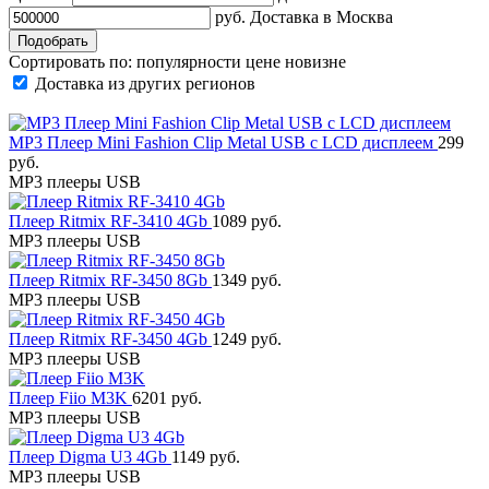
руб.
Доставка в
Москва
Сортировать по:
популярности
цене
новизне
Доставка из других регионов
MP3 Плеер Mini Fashion Clip Metal USB с LCD дисплеем
299
руб.
MP3 плееры USB
Плеер Ritmix RF-3410 4Gb
1089 руб.
MP3 плееры USB
Плеер Ritmix RF-3450 8Gb
1349 руб.
MP3 плееры USB
Плеер Ritmix RF-3450 4Gb
1249 руб.
MP3 плееры USB
Плеер Fiio M3K
6201 руб.
MP3 плееры USB
Плеер Digma U3 4Gb
1149 руб.
MP3 плееры USB