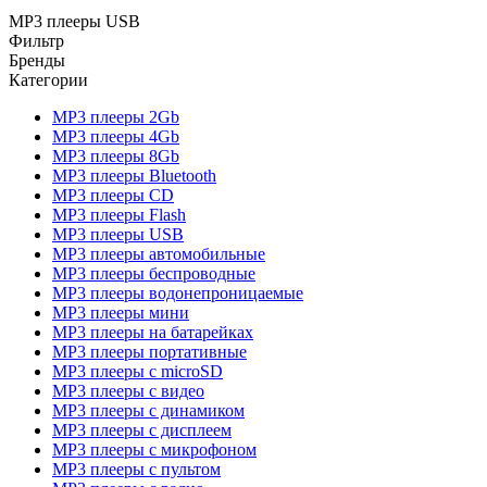
MP3 плееры USB
Фильтр
Бренды
Категории
MP3 плееры 2Gb
MP3 плееры 4Gb
MP3 плееры 8Gb
MP3 плееры Bluetooth
MP3 плееры CD
MP3 плееры Flash
MP3 плееры USB
MP3 плееры автомобильные
MP3 плееры беспроводные
MP3 плееры водонепроницаемые
MP3 плееры мини
MP3 плееры на батарейках
MP3 плееры портативные
MP3 плееры с microSD
MP3 плееры с видео
MP3 плееры с динамиком
MP3 плееры с дисплеем
MP3 плееры с микрофоном
MP3 плееры с пультом