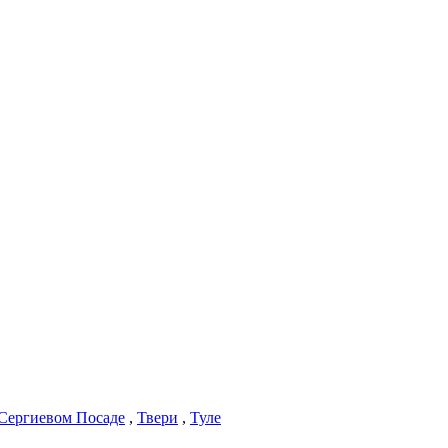
Сергиевом Посаде
,
Твери
,
Туле