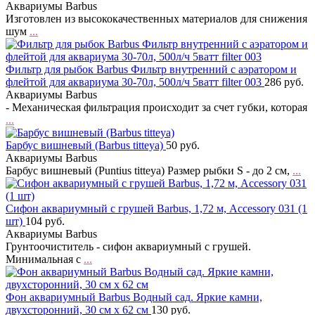
Аквариумы Barbus
Изготовлен из высококачественных материалов для снижения
шум
...
Фильтр для рыбок Barbus Фильтр внутренний с аэратором и
флейтой для аквариума 30-70л, 500л/ч 5ватт filter 003
286 руб.
Аквариумы Barbus
- Механическая фильтрация происходит за счет губки, которая
...
Барбус вишневый (Barbus titteya)
50 руб.
Аквариумы Barbus
Барбус вишневый (Puntius titteya) Размер рыбки S - до 2 см,
...
Сифон аквариумный с грушей Barbus, 1,72 м, Accessory 031 (1
шт)
104 руб.
Аквариумы Barbus
Грунтоочиститель - сифон аквариумный с грушей.
Минимальная с
...
Фон аквариумный Barbus Водный сад. Яркие камни,
двухсторонний, 30 см х 62 см
130 руб.