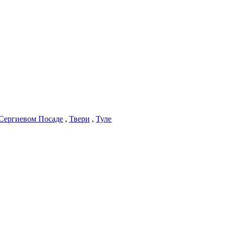
Сергиевом Посаде
,
Твери
,
Туле