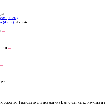
ари
...
а (95 см)
517 руб.
ля
...
фортн
...
е
...
нтро
...
 дорогих. Термометр для аквариума Вам будет легко изучить и 