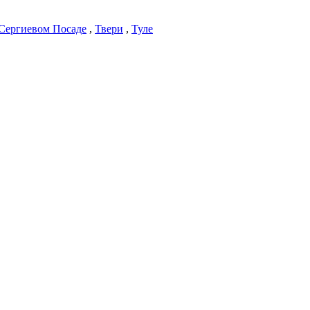
Сергиевом Посаде
,
Твери
,
Туле