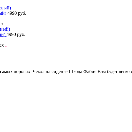
вый)
4990 руб.
чех
...
ый)
4990 руб.
чех
...
самых дорогих. Чехол на сиденье Шкода Фабия Вам будет легко и