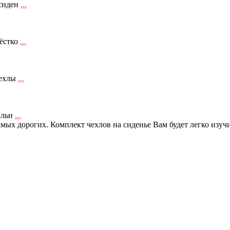
сиден
...
ёстко
...
чехлы
...
альн
...
мых дорогих. Комплект чехлов на сиденье Вам будет легко изуч