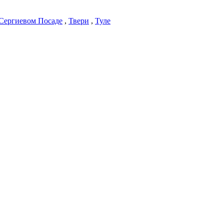
Сергиевом Посаде
,
Твери
,
Туле