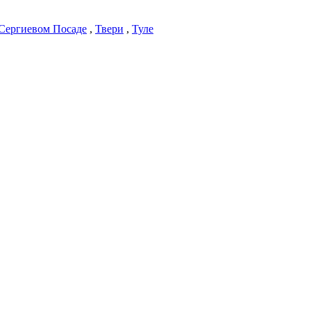
Сергиевом Посаде
,
Твери
,
Туле