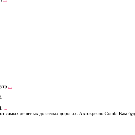
нутр
...
б.
4.
...
от самых дешевых до самых дорогих. Автокресло Combi Вам буде