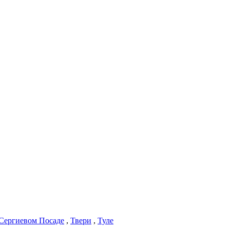
Сергиевом Посаде
,
Твери
,
Туле