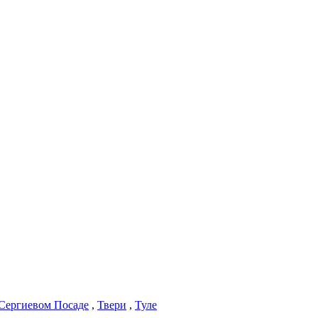
Сергиевом Посаде
,
Твери
,
Туле