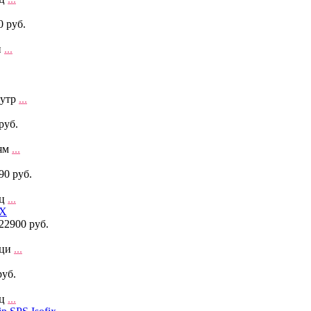
0 руб.
н
...
нутр
...
руб.
ням
...
90 руб.
ац
...
22900 руб.
аци
...
руб.
ац
...