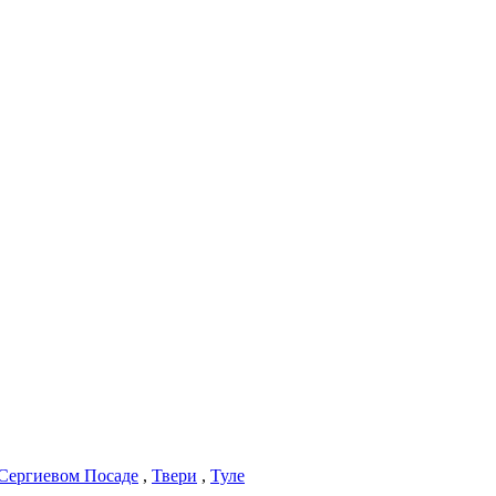
Сергиевом Посаде
,
Твери
,
Туле